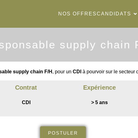
NOS OFFRES
CANDIDATS
sponsable supply chain 
able supply chain F/H
, pour un
CDI
à pourvoir sur le secteur 
Contrat
Expérience
CDI
> 5 ans
POSTULER